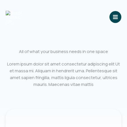
Ir
al
contenido
All of what your business needs in one space
Lorem ipsum dolor sit amet consectetur adipiscing elit Ut
et massa mi. Aliquam in hendrerit urna. Pellentesque sit
amet sapien fringilla, mattis ligula consectetur, ultrices
mauris. Maecenas vitae mattis